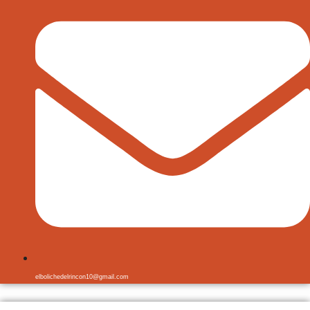
elbolichedelrincon10@gmail.com